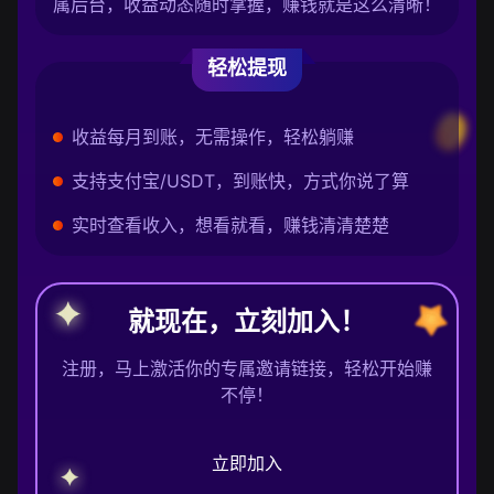
属后台，收益动态随时掌握，赚钱就是这么清晰！
轻松提现
收益每月到账，无需操作，轻松躺赚
支持支付宝/USDT，到账快，方式你说了算
实时查看收入，想看就看，赚钱清清楚楚
就现在，立刻加入！
注册，马上激活你的专属邀请链接，轻松开始赚
不停！
立即加入