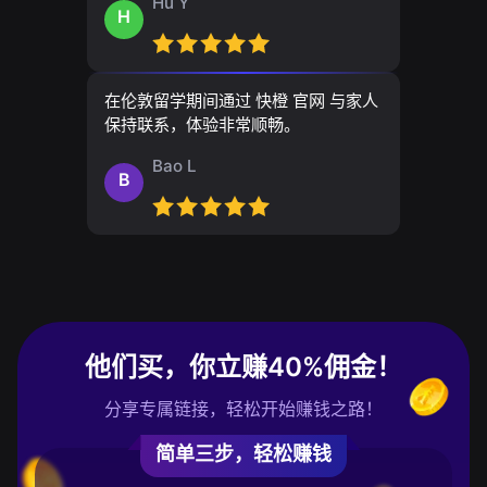
Hu Y
H
在伦敦留学期间通过 快橙 官网 与家人
保持联系，体验非常顺畅。
Bao L
B
他们买，你立赚40%佣金！
分享专属链接，轻松开始赚钱之路！
简单三步，轻松赚钱