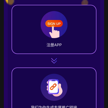
注册APP
我们为你生成专属推广链接