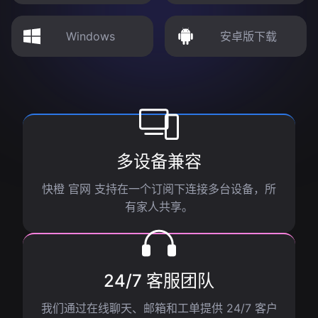
Windows
安卓版下载
多设备兼容
快橙 官网 支持在一个订阅下连接多台设备，所
有家人共享。
24/7 客服团队
我们通过在线聊天、邮箱和工单提供 24/7 客户